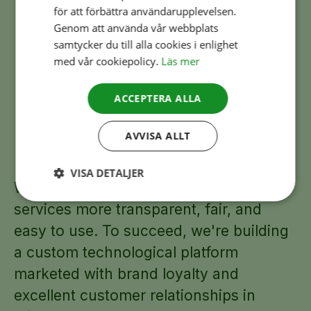
Edvin Hedblom
för att förbättra användarupplevelsen.
Credit analyst
Genom att använda vår webbplats
samtycker du till alla cookies i enlighet
med vår cookiepolicy.
Läs mer
ACCEPTERA ALLA
AVVISA ALLT
About Fairlo
VISA DETALJER
We started Fairlo to make financial
Strikt
Prestanda
Inriktning
services more transparent, fair, and
nödvändigt
easy to use. To succeed, we're building
a custom technological platform
Funktioner
Oklassificerade
marketed with brand loyalty and
excellent customer relationships in