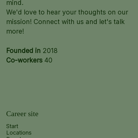
mind.
We'd love to hear your thoughts on our
mission! Connect with us and let's talk
Strikt nödvändigt
Prestanda
Inriktning
more!
Funktioner
Oklassificerade
Strikt nödvändiga cookies möjliggör grundläggande
Founded in
webbplatsfunktioner som användarinloggning och
2018
kontohantering. Webbplatsen kan inte användas
Co-workers
40
korrekt utan strikt nödvändiga cookies.
Namn
Leverantör
/
Domän
Utgång
Beskriv
_tt_enable_cookie
.fairlo.se
2
Denna c
månader
används 
4 veckor
komma 
använd
prefere
användn
cookies
webbpla
Career site
X-AB
1 dag
Denna c
Stack Exchange
används
Inc.
webbpla
Start
sc-static.net
operatö
Locations
med tes
variante